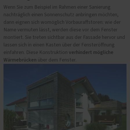
Wenn Sie zum Beispiel im Rahmen einer Sanierung
Direkt auf das Fenster montiert, bilden
Aufsatzraffstoren
nachträglich einen Sonnenschutz anbringen möchten,
eine Einheit und können praktisch
nahtlose
dann eignen sich womöglich Vorbauraffstoren: wie der
unsichtbar in der Fassade verschwinden. Der
Abschluss
Name vermuten lässt, werden diese vor dem Fenster
der Raffstoren mit der Fassade ergibt ein
montiert. Sie treten sichtbar aus der Fassade hervor und
harmonisches Erscheinungsbild. Dieses System eignet
lassen sich in einen Kasten über der Fensteröffnung
sich entweder für eine Neubausituation oder eine
verhindert mögliche
einfahren. Diese Konstruktion
Generalsanierung.
Wärmebrücken
über dem Fenster.