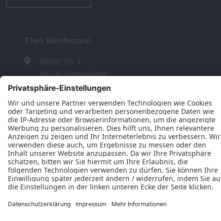
Theo Wördemann
Milter Str. 1
48336 Sassenberg
+49 (5426) 807261
+49 (160) 97713771
E-Mail schreiben
Öffnungszeiten
Montag: 07:30–17:00 Uhr
Dienstag: 07:30–17:00 Uhr
Mittwoch: 07:30–17:00 Uhr