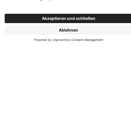
+49 (5426) 807261
+49 (160) 97713771
E-Mail schreiben
Öffnungszeiten
Montag: 07:30–17:00 Uhr
Dienstag: 07:30–17:00 Uhr
Mittwoch: 07:30–17:00 Uhr
Donnerstag: 07:30–17:00 Uhr
Freitag: 07:30–15:00 Uhr
Folgen Sie uns